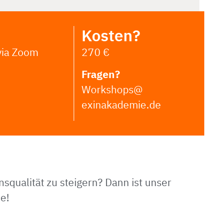
Kosten?
 via Zoom
270 €
Fragen?
Workshops@
exinakademie.de
qualität zu steigern? Dann ist unser
e!