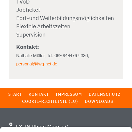
TVöD
Jobticket
Fort-und Weiterbildungsmöglichkeiten
Flexible Arbeitszeiten
Supervision
Kontakt:
Nathalie Müller, Tel. 069 9494767-330,
personal@fwg-net.de
START
KONTAKT
IMPRESSUM
DATENSCHUTZ
COOKIE-RICHTLINIE (EU)
DOWNLOADS
EX-IN Rhein Main e.V.