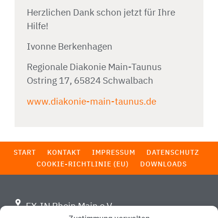
Herzlichen Dank schon jetzt für Ihre
Hilfe!
Ivonne Berkenhagen
Regionale Diakonie Main-Taunus
Ostring 17, 65824 Schwalbach
www.diakonie-main-taunus.de
START
KONTAKT
IMPRESSUM
DATENSCHUTZ
COOKIE-RICHTLINIE (EU)
DOWNLOADS
EX-IN Rhein Main e.V.